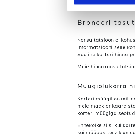
hinna kons
Broneeri tasut
Konsultatsioon ei kohus
informatsiooni selle ko
Suuline korteri hinna p
Meie hinnakonsultatsio
Müügiolukorra h
Korteri müügil on mitm
meie maakler kaardista
korteri müügiga seotud
Ennekõike siis, kui kor
kui müüdav tervik on su