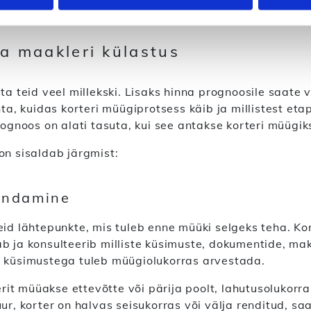
ultatsiooni!
a maakleri külastus
ta teid veel millekski. Lisaks hinna prognoosile saate 
hta, kuidas korteri müügiprotsess käib ja millistest et
rognoos on alati tasuta, kui see antakse korteri müügik
on sisaldab järgmist:
indamine
eid lähtepunkte, mis tuleb enne müüki selgeks teha. Ko
b ja konsulteerib milliste küsimuste, dokumentide, m
 küsimustega tuleb müügiolukorras arvestada.
terit müüakse ettevõtte või pärija poolt, lahutusolukorr
ur, korter on halvas seisukorras või välja renditud, sa