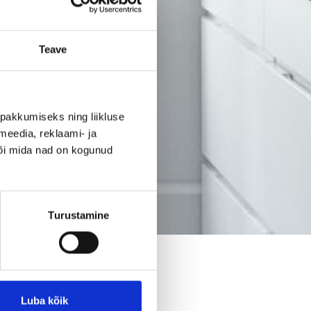
Teave
pakkumiseks ning liikluse
meedia, reklaami- ja
või mida nad on kogunud
Turustamine
ite korteri
Luba kõik