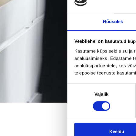
Nõusolek
Veebilehel on kasutatud küp
Kasutame küpsiseid sisu ja r
analüüsimiseks. Edastame tea
analüüsipartneritele, kes võ
teiepoolse teenuste kasutami
Nõusoleku
Vajalik
valik
Kinnisvara
Keeldu