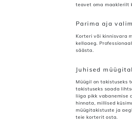
teavet oma maaklerilt 
Parima aja vali
Korteri või kinnisvara 
kellaaeg. Professionaal
säästa.
Juhised müügita
Müügil on takistuseks 
takistuseks saada liht
liiga pikk vabanemise 
hinnata, millised küsi
müügitakistuste ja aegl
teie korterit osta.