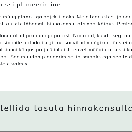
essi planeerimine
 müügiplaani iga objekti jaoks. Meie teenustest ja nen
st kuulete lähemalt hinnakonsultatsiooni käigus. Peats
aneeritud pikema aja pärast. Nädalad, kuud, isegi aa
tsioonile paluda isegi, kui soovitud müügikuupäev ei o
tsiooni käigus palju üliolulist teavet müügiprotsessi 
iooni. See muudab planeerimise lihtsamaks ega seo teid
olete valmis.
tellida tasuta hinnakonsult