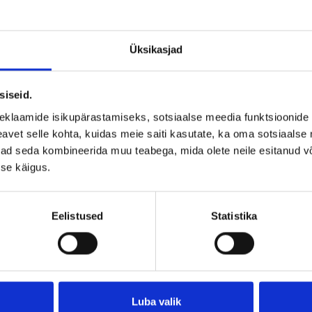
Üksikasjad
siseid.
eklaamide isikupärastamiseks, sotsiaalse meedia funktsioonide 
vet selle kohta, kuidas meie saiti kasutate, ka oma sotsiaalse 
ivad seda kombineerida muu teabega, mida olete neile esitanud 
se käigus.
Eelistused
Statistika
 müük algab siis, kui tell
Luba valik