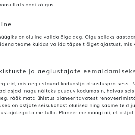
konsultatsiooni käigus.
mine
müügiks on oluline valida õige aeg. Olgu selleks aasta
idena teame kuidas valida täpselt õiget ajastust, mis v
kistuste ja aeglustajate eemaldamisek
tegurid, mis aeglustavad koduostja otsustusprotsessi.
sad asjad, nagu näiteks puuduv kodumasin, halvas seis
aeg, rääkimata ühistus planeeritavatest renoveerimis
mused on ostjate seisukohast olulised ning saame teid 
ustajatega toime tulla. Planeerime müügi nii, et ostjal 