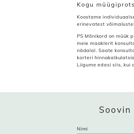
Kogu müügiprots
Koostame individuaalse
erinevatest võimaluste
PS Mõnikord on müük pl
meie maaklerit konsulta
nädalal. Saate konsulta
korteri hinnakalkulats
Liigume edasi siis, kui 
Soovin 
Nimi