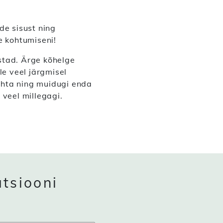
de sisust ning
e kohtumiseni!
stad. Ärge kõhelge
le veel järgmisel
kohta ning muidugi enda
 veel millegagi.
atsiooni