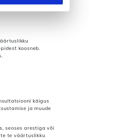
väärtuslikku
appidest koosneb.
s.
nsultatsiooni käigus
aksustamise ja muude
as, seoses arestiga või
ate te väärtuslikku