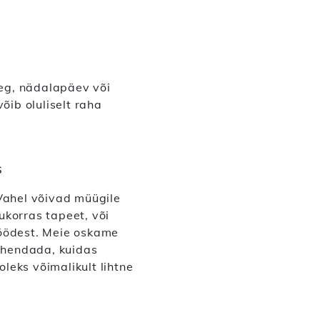
aeg, nädalapäev või
õib oluliselt raha
s
 Vahel võivad müügile
ukorras tapeet, või
töödest. Meie oskame
juhendada, kuidas
oleks võimalikult lihtne